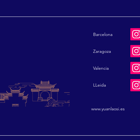
Barcelona
Zaragoza
Valencia
LLeida
www.yuanlaosi.es