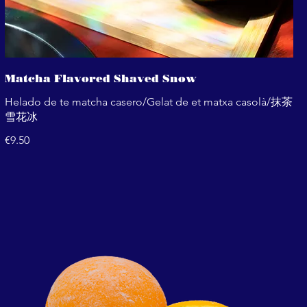
Matcha Flavored Shaved Snow
Helado de te matcha casero/Gelat de et matxa casolà/抹茶
雪花冰
€9.50