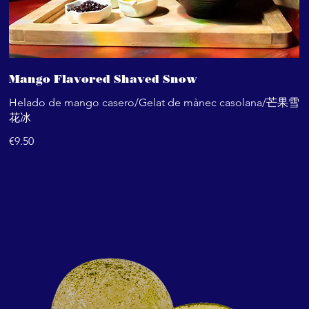
Mango Flavored Shaved Snow
Helado de mango casero/Gelat de mànec casolana/芒果雪
花冰
€9.50