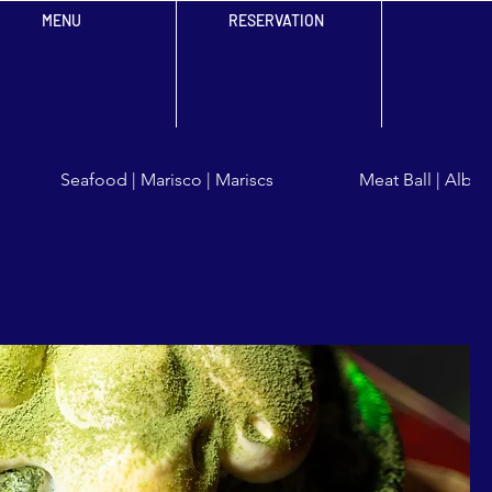
MENU
RESERVATION
Seafood | Marisco | Mariscs
Meat Ball | Albó