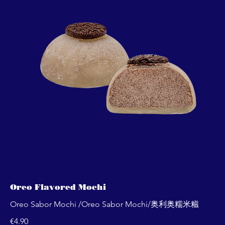
Oreo Flavored Mochi
Oreo Sabor Mochi /Oreo Sabor Mochi/奥利奥糯米糍
€4.90