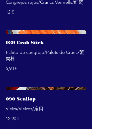
Cangrejos rojos/Crancs Vermells/红蟹
12 €
089 Crab Stick
Paliito de cangrejo/Palets de Cranc/蟹
肉棒
5,90 €
090 Scallop
Vieira/Vieires/扇贝
12,90 €