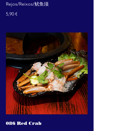
Rejos/Reixos/鱿鱼须
5,90 €
086 Red Crab