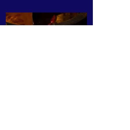
093 Red Shrimp
Gamba roja/Gamba Vermella/红虾
12,90 €