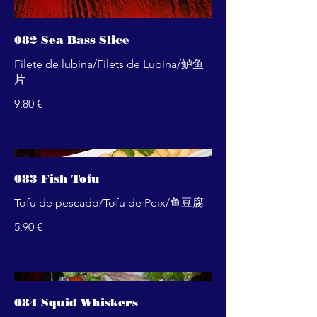
082 Sea Bass Slice
Filete de lubina/Filets de Lubina/鲈鱼
片
9,80 €
083 Fish Tofu
Tofu de pescado/Tofu de Peix/鱼豆腐
5,90 €
084 Squid Whiskers