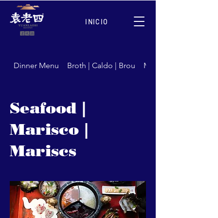
INICIO
Dinner Menu
Broth | Caldo | Brou
Meat | Carne | Carns
Seafood |
Marisco |
Mariscs