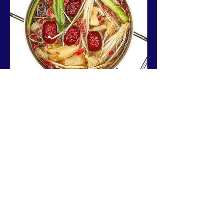
Mini Individual Pot
Pot mini individual/Mini pot individual/
单人小锅
4 €