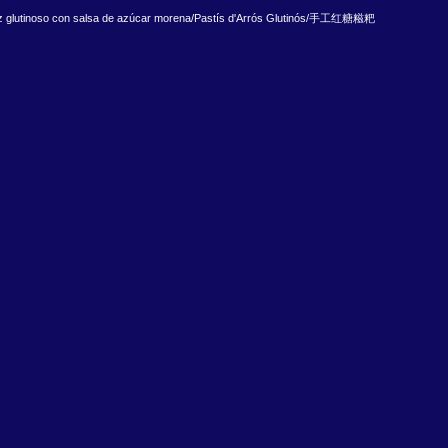
oz glutinoso con salsa de azúcar morena/Pastís d'Arrós Glutinós/手工红糖糍粑