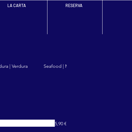
LA CARTA
RESERVA
dura | Verdura
Seafood | Marisco | Mariscs
Meat Ba
5,90 €