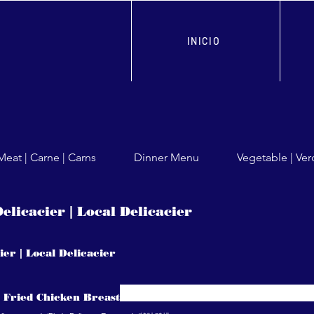
INICIO
Meat | Carne | Carns
Dinner Menu
Vegetable | Ver
elicacier | Local Delicacier
ier | Local Delicacier
 Fried Chicken Breast