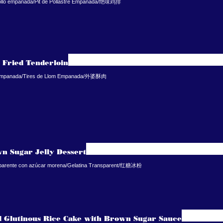
ollo empanada/Pit de Pollastre Empanada/绝味鸡排
 Fried Tenderloin
 empanada/Tires de Llom Empanada/外婆酥肉
n Sugar Jelly Dessert
nsparente con azúcar morena/Gelatina Transparent/红糖冰粉
d Glutinous Rice Cake with Brown Sugar Sauce