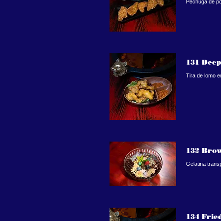
Pechuga de p
131 Deep
Tira de lomo
132 Brow
Gelatina tra
134 Frie